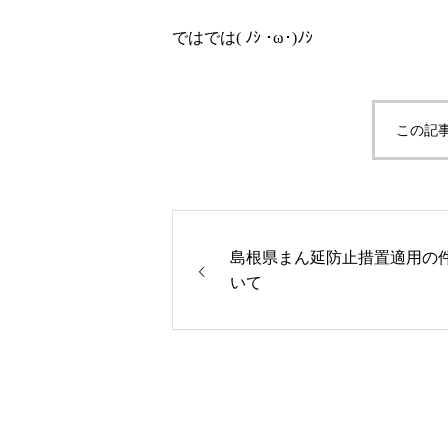
ではでは( ﾉｼ ･ω･)ﾉｼ
この記
島根県まん延防止措置適用の
いて