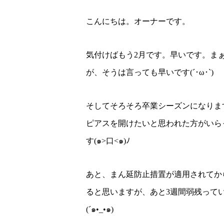
こんにちは。オーナーです。
気付けばもう2月です。早いです。ま
が、そうは言っても早いです(´･ω･`)
そしてそろそろ卒業シーズンになりま
ピアスを開けたいと思われた方がいら
す(๑>口<๑)ﾉ
あと、まん延防止措置が適用されてか
ると思いますが、あと3週間弱残って
(´๑•_•๑)