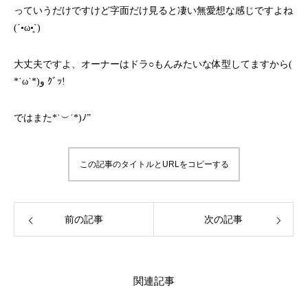
っていうだけですけど字面だけ見ると凄い無愛想な感じですよね
(´•ω•̥`)
大丈夫ですよ、オーナーはドラ○もんみたいな体型してますから(
*˙ω˙*)و ｸﾞｯ!
ではまた*˙︶˙*)ﾉ”
この記事のタイトルとURLをコピーする
前の記事
次の記事
関連記事