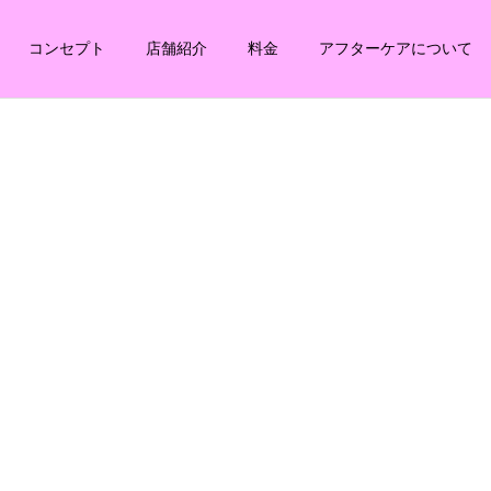
コンセプト
店舗紹介
料金
アフターケアについて
た(笑)