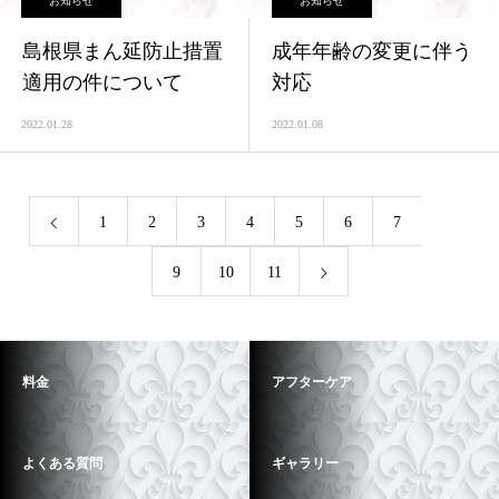
お知らせ
お知らせ
島根県まん延防止措置
成年年齢の変更に伴う
適用の件について
対応
2022.01.28
2022.01.08
1
2
3
4
5
6
7
8
9
10
11
料金
アフターケア
よくある質問
ギャラリー